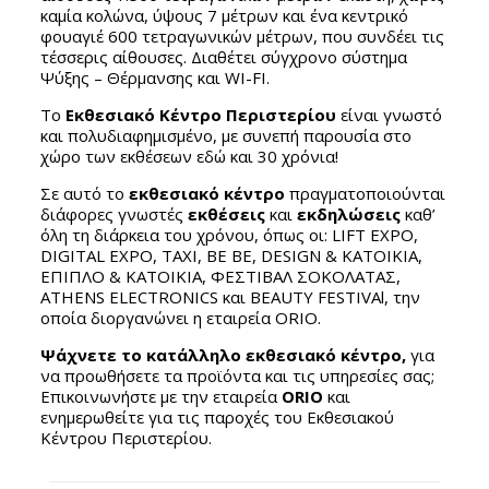
καμία κολώνα, ύψους 7 μέτρων και ένα κεντρικό
φουαγιέ 600 τετραγωνικών μέτρων, που συνδέει τις
τέσσερις αίθουσες. Διαθέτει σύγχρονο σύστημα
Ψύξης – Θέρμανσης και WI-FI.
Το
Εκθεσιακό Κέντρο Περιστερίου
είναι γνωστό
και πολυδιαφημισμένο, με συνεπή παρουσία στο
χώρο των εκθέσεων εδώ και 30 χρόνια!
Σε αυτό το
εκθεσιακό κέντρο
πραγματοποιούνται
διάφορες γνωστές
εκθέσεις
και
εκδηλώσεις
καθ’
όλη τη διάρκεια του χρόνου, όπως οι: LIFT EXPO,
DIGITAL EXPO, TAXI, BE BE, DESIGN & ΚΑΤΟΙΚΙΑ,
ΕΠΙΠΛΟ & ΚΑΤΟΙΚΙΑ, ΦΕΣΤΙΒΑΛ ΣΟΚΟΛΑΤΑΣ,
ATHENS ELECTRONICS και BEAUTY FESTIVAl, την
οποία διοργανώνει η εταιρεία ORIO.
Ψάχνετε το κατάλληλο εκθεσιακό κέντρο,
για
να προωθήσετε τα προϊόντα και τις υπηρεσίες σας;
Επικοινωνήστε με την εταιρεία
ORIO
και
ενημερωθείτε για τις παροχές του Εκθεσιακού
Κέντρου Περιστερίου.